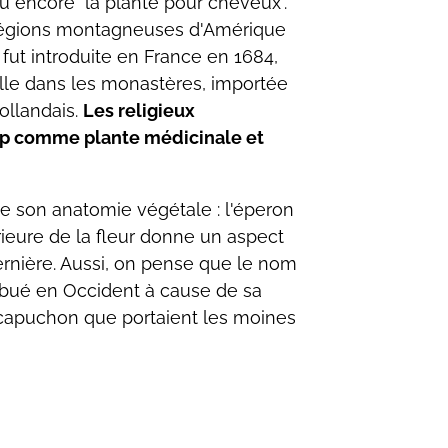
u encore "la plante pour cheveux".
s régions montagneuses d'Amérique
 fut introduite en France en 1684,
le dans les monastères, importée
ollandais.
Les religieux
up comme plante médicinale et
e son anatomie végétale : l'éperon
érieure de la fleur donne un aspect
rnière. Aussi, on pense que le nom
tribué en Occident à cause de sa
capuchon que portaient les moines